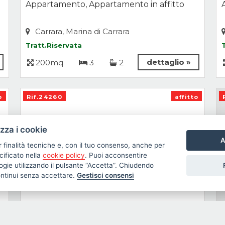
Appartamento, Appartamento in affitto
Carrara, Marina di Carrara
Tratt.Riservata
dettaglio »
200mq
3
2
o
Rif.24260
affitto
izza i cookie
A
r finalità tecniche e, con il tuo consenso, anche per
cificato nella
cookie policy
. Puoi acconsentire
nologie utilizzando il pulsante “Accetta”. Chiudendo
ontinui senza accettare.
Gestisci consensi