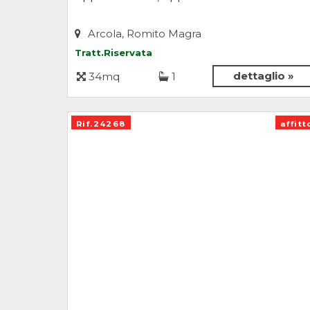
Arcola, Romito Magra
Tratt.Riservata
dettaglio »
34mq
1
Rif.24268
affitt