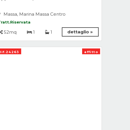
Massa, Marina Massa Centro
Tratt.Riservata
dettaglio »
52mq
1
1
Rif.24263
affitto