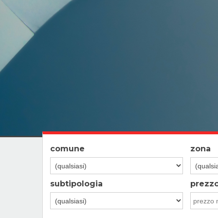
comune
zona
subtipologia
prezz