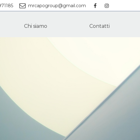
971185
mrcapogroup@gmail.com
Chi siamo
Contatti