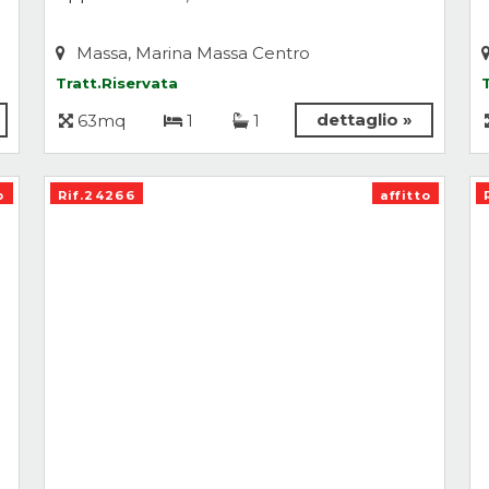
Massa, Marina Massa Centro
Tratt.Riservata
dettaglio »
63mq
1
1
o
Rif.24266
affitto