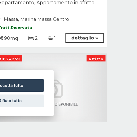
Appartamento, Appartamento in affitto
Massa, Marina Massa Centro
Tratt.Riservata
dettaglio »
90mq
2
1
Rif.24259
affitto
ccetta tutto
Rifiuta tutto