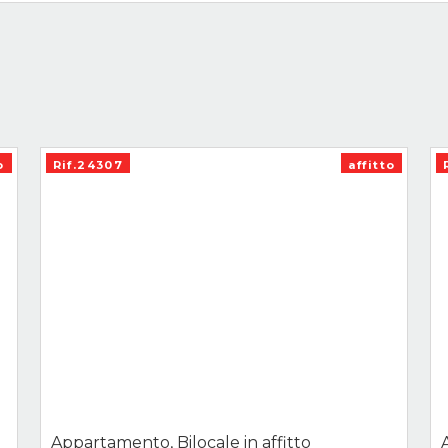
o
Rif.24307
affitto
Appartamento, Bilocale in affitto