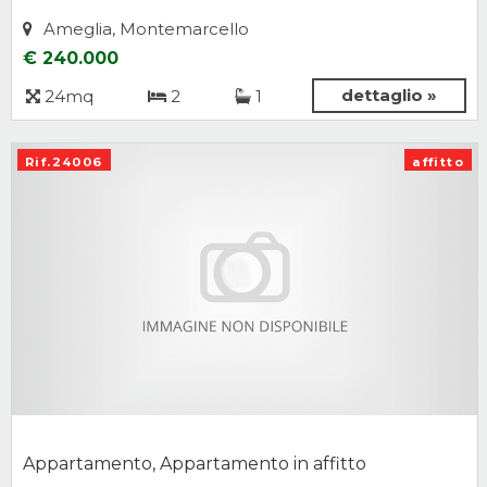
Ameglia, Montemarcello
€ 240.000
dettaglio »
24mq
2
1
Rif.24006
affitto
Appartamento, Appartamento in affitto