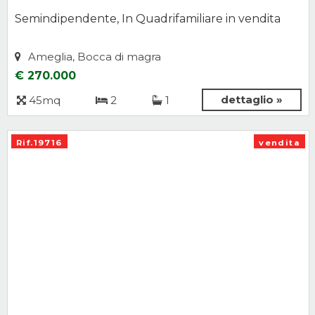
Semindipendente, In Quadrifamiliare in vendita
Ameglia, Bocca di magra
€ 270.000
dettaglio »
45mq
2
1
Rif.19716
vendita