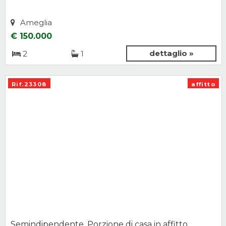
Ameglia
€ 150.000
dettaglio »
2
1
Rif.23308
affitto
Semindipendente, Porzione di casa in affitto