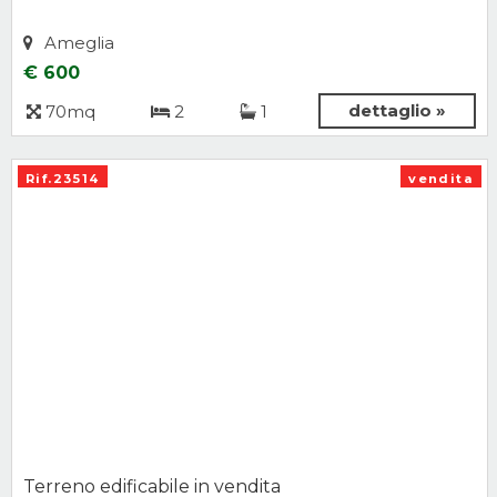
Ameglia
€ 600
dettaglio »
70mq
2
1
Rif.23514
vendita
Terreno edificabile in vendita