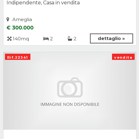
Indipendente, Casa in vendita
Ameglia
€ 300.000
dettaglio »
140mq
2
2
Rif.22341
vendita