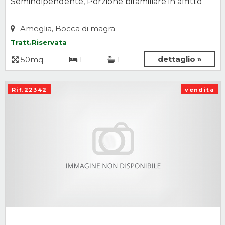
Semindipendente, Porzione bifamiliare in affitto
Ameglia, Bocca di magra
Tratt.Riservata
dettaglio »
50mq
1
1
Rif.22342
vendita