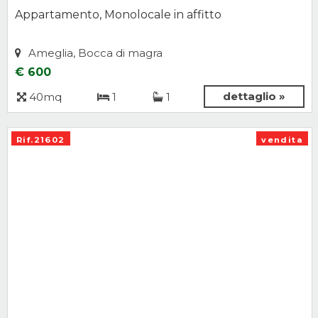
Appartamento, Monolocale in affitto
Ameglia, Bocca di magra
€ 600
dettaglio »
40mq
1
1
Rif.21602
vendita