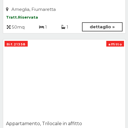
Ameglia, Fiumaretta
Tratt.Riservata
dettaglio »
50mq
1
1
Rif.21358
affitto
Appartamento, Trilocale in affitto