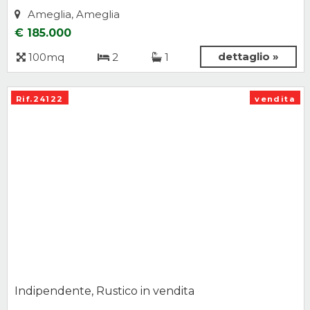
Ameglia, Ameglia
€ 185.000
dettaglio »
100mq
2
1
Rif.24122
vendita
Indipendente, Rustico in vendita