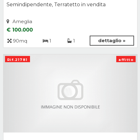
Semindipendente, Terratetto in vendita
Ameglia
€ 100.000
dettaglio »
90mq
1
1
Rif.21781
affitto