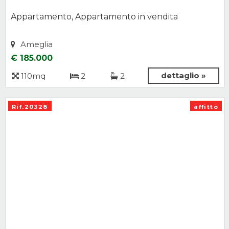
Appartamento, Appartamento in vendita
Ameglia
€ 185.000
dettaglio »
110mq
2
2
Rif.20328
affitto