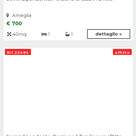
Ameglia
€ 700
dettaglio »
40mq
1
1
Rif.22494
affitto