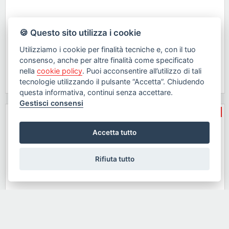
Indipendente, Bifamiliare in affitto
🍪 Questo sito utilizza i cookie
Utilizziamo i cookie per finalità tecniche e, con il tuo
Ameglia, Ameglia
consenso, anche per altre finalità come specificato
€ 750
nella
cookie policy
. Puoi acconsentire all’utilizzo di tali
dettaglio »
tecnologie utilizzando il pulsante “Accetta”. Chiudendo
75mq
2
1
questa informativa, continui senza accettare.
Gestisci consensi
Rif.19676
vendita
Accetta tutto
Rifiuta tutto