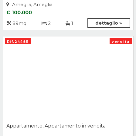
Ameglia, Ameglia
€ 100.000
dettaglio »
89mq
2
1
Rif.24485
vendita
Appartamento, Appartamento in vendita