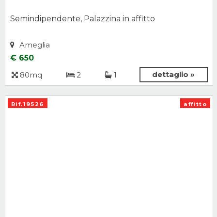
Semindipendente, Palazzina in affitto
Ameglia
€ 650
dettaglio »
80mq
2
1
Rif.19526
affitto