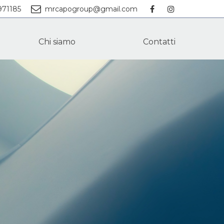
971185
mrcapogroup@gmail.com
Chi siamo
Contatti