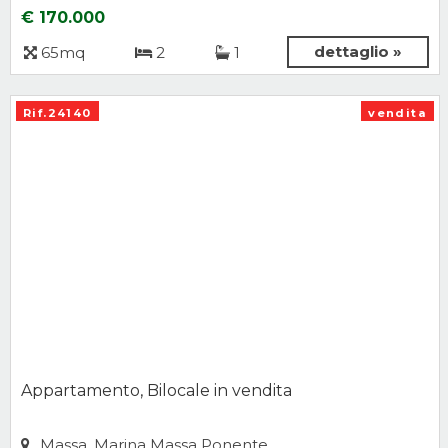
€ 170.000
dettaglio »
65mq
2
1
Rif.24140
vendita
Appartamento, Bilocale in vendita
Massa, Marina Massa Ponente