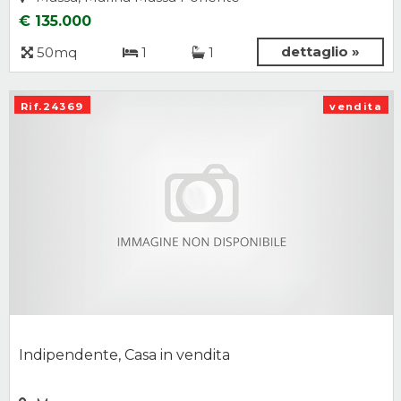
€ 135.000
dettaglio »
50mq
1
1
Rif.24369
vendita
Indipendente, Casa in vendita