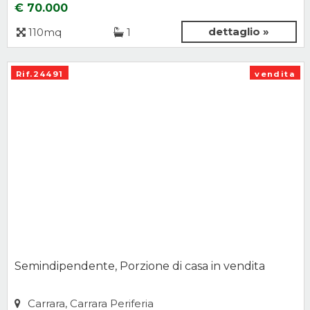
€ 70.000
dettaglio »
110mq
1
Rif.24491
vendita
Semindipendente, Porzione di casa in vendita
Carrara, Carrara Periferia