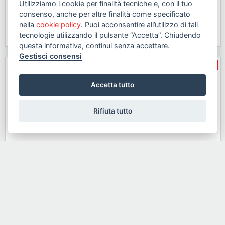
Utilizziamo i cookie per finalità tecniche e, con il tuo
Ameglia, Ameglia
consenso, anche per altre finalità come specificato
€ 185.000
nella
cookie policy
. Puoi acconsentire all’utilizzo di tali
dettaglio »
tecnologie utilizzando il pulsante “Accetta”. Chiudendo
100mq
2
1
questa informativa, continui senza accettare.
Gestisci consensi
Rif.24482
vendita
Accetta tutto
Rifiuta tutto
Bar in vendita