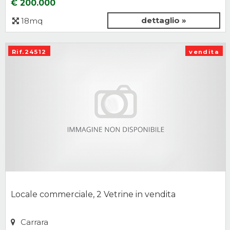
€ 200.000
dettaglio »
18mq
Rif.24512
vendita
Locale commerciale, 2 Vetrine in vendita
Carrara