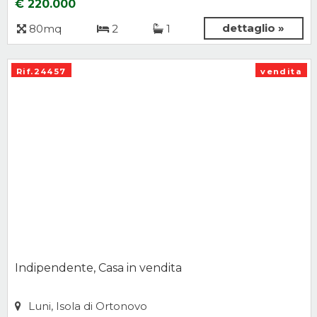
€ 220.000
dettaglio »
80mq
2
1
Rif.24457
vendita
Indipendente, Casa in vendita
Luni, Isola di Ortonovo