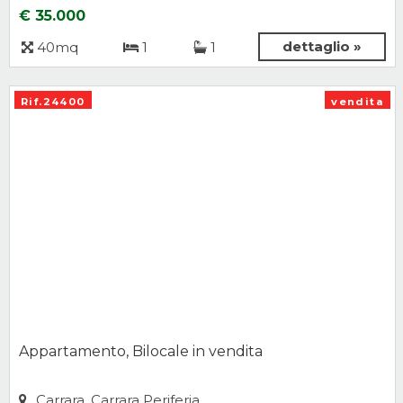
€ 35.000
dettaglio »
40mq
1
1
Rif.24400
vendita
Appartamento, Bilocale in vendita
Carrara, Carrara Periferia