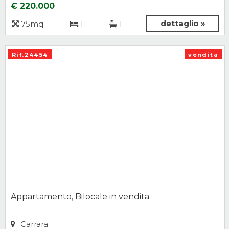
€ 220.000
dettaglio »
75mq
1
1
Rif.24454
vendita
Appartamento, Bilocale in vendita
Carrara