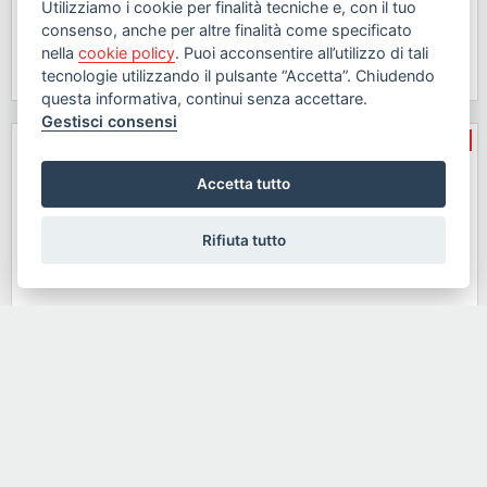
Utilizziamo i cookie per finalità tecniche e, con il tuo
Carrara, Avenza
consenso, anche per altre finalità come specificato
€ 200.000
nella
cookie policy
. Puoi acconsentire all’utilizzo di tali
dettaglio »
tecnologie utilizzando il pulsante “Accetta”. Chiudendo
100mq
2
2
questa informativa, continui senza accettare.
Gestisci consensi
Rif.24383
vendita
Accetta tutto
Rifiuta tutto
Semindipendente, In Quadrifamiliare in vendita