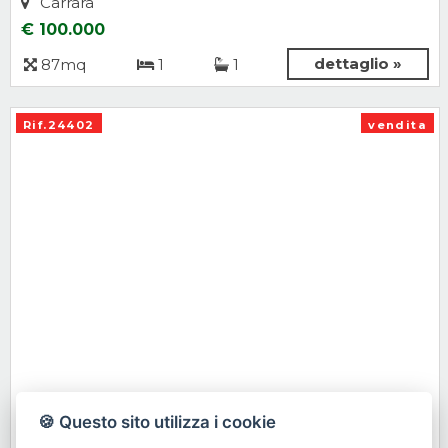
Carrara
€ 100.000
dettaglio »
87mq
1
1
Rif.24402
vendita
Appartamento, Appartamento in vendita
🍪 Questo sito utilizza i cookie